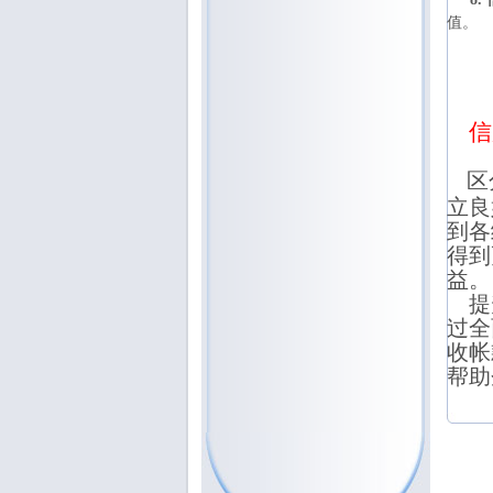
值。
信
区
立良
到各
得到
益。
提升
过全
收帐
帮助